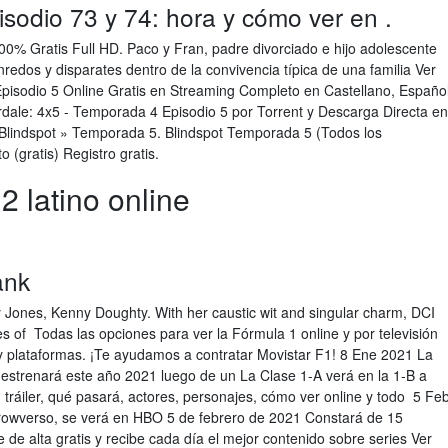
isodio 73 y 74: hora y cómo ver en .
00% Gratis Full HD. Paco y Fran, padre divorciado e hijo adolescente
nredos y disparates dentro de la convivencia típica de una familia Ver
Episodio 5 Online Gratis en Streaming Completo en Castellano, Españo
dale: 4x5 - Temporada 4 Episodio 5 por Torrent y Descarga Directa en
 Blindspot » Temporada 5. Blindspot Temporada 5 (Todos los
o (gratis) Registro gratis.
2 latino online
ank
y Jones, Kenny Doughty. With her caustic wit and singular charm, DCI
 of Todas las opciones para ver la Fórmula 1 online y por televisión
y plataformas. ¡Te ayudamos a contratar Movistar F1! 8 Ene 2021 La
strenará este año 2021 luego de un La Clase 1-A verá en la 1-B a
tráiler, qué pasará, actores, personajes, cómo ver online y todo 5 Fe
rrowverso, se verá en HBO 5 de febrero de 2021 Constará de 15
de alta gratis y recibe cada día el mejor contenido sobre series Ver