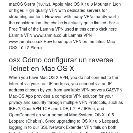
macOS Sierra (10.12). Apple Mac OS X 10.8 Mountain Lion
or higer. High-quality VPN with dedicated servers for
streaming content. However, with many VPNs hardly worth
the consideration, the choice is actually quite limited. For a
Free Trial of the Lamnia VPN used in this demo click here
Lamnia VPN www.lamnia.co.uk Lamnia VPN
www.lamnia.co.uk How to setup a VPN on the latest Mac
OSX 10.12 Sierra.
osx Cómo configurar un reverse
Telnet en Mac OS X
When you have Mac OS X VPN, you do not connect to the
internet via your real IP address, you connect via an IP
address chosen by you from available VPN servers CASVPN
Mac-OS App provides a complete VPN solution for your
privacy and security through multiple VPN Protocols, such as
IKEv2, OpenVPN TCP and UDP, L2TP / IPSec, and
OpenConnect on your personal Mac System. OS X 10.5
Leopard (Chablis). Since upgrading to OS X 10.5 Leopard,
logging in to our SSL Network Extender VPN fails on both