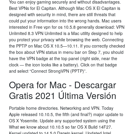
You can enjoy gaming securely and without disadvantages.
Best VPNs for El Capitan. Although Mac OS X El Capitan is
designed with security in mind, there are still threats that
could put your information into the wrong hands. Mac users
interested in Free vpn for os 10.5.8 generally download: VPN
Unlimited 8.3 VPN Unlimited is a Mac utility designed to help
you protect your privacy while browsing the web. Connecting
the PPTP on Mac OS X 10.5—10.11. If you correctly checked
the box about VPN status in menu bar on Step 7, you should
have the VPN badge at the top panel (right side, near the
clock — the icon looks like a battery). Click on that badge
and select “Connect StrongVPN (PPTP)”.
Opera for Mac - Descargar
Gratis 2021 Última Versión
Portable home directories. Networking and VPN. Today
Apple released 10.10.5, the fifth (and final?) major update to
OS X Yosemite. Update any supported system using the
What we know about 10.10.5 so far OS X Build 14F27.
Kernel updated to 14.5.0 Darwin kernel. Updated Intel,